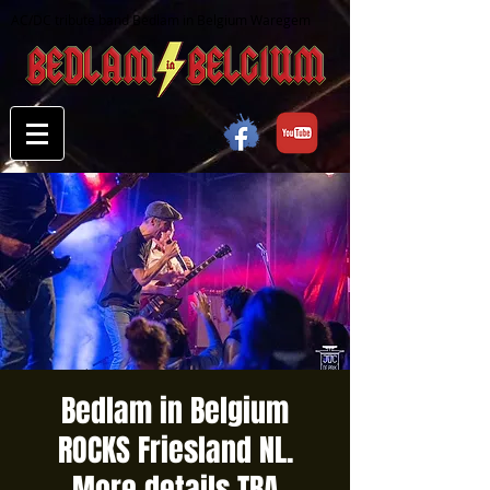
AC/DC tribute band Bedlam in Belgium Waregem
Bedlam in Belgium
ROCKS Friesland NL.
More details TBA