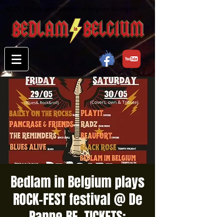
AC/DC tribute band Bedlam in Belgium Waregem
Bedlam in Belgium plays
ROCK-FEST festival @ De
Panne BE. TICKETS: