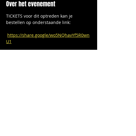
Over het evenement
TICKETS voor dit optreden kan je 
bestellen op onderstaande link:
https://share.google/wo5NQhavYf5R0wn
U1
ROCK on!
Deel dit evenement