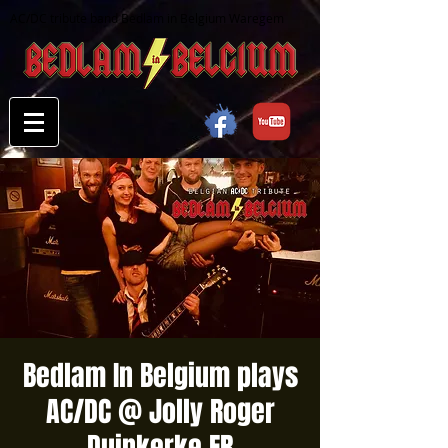
AC/DC tribute band Bedlam in Belgium Waregem
Bedlam In Belgium plays
AC/DC @ Jolly Roger
Duinkerke FR