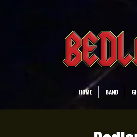
HOME
BAND
GI