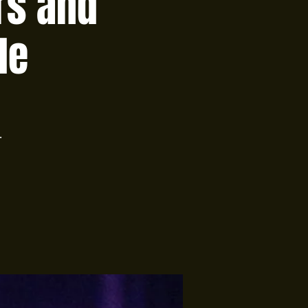
rs and
le
.