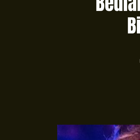
Bedla
B