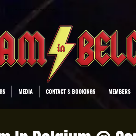
AC/DC tribute band Bedlam in Belgium Waregem
GS
MEDIA
CONTACT & BOOKINGS
MEMBERS