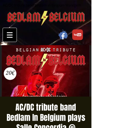
AC/DC tribute band Bedlam in Belgium Waregem
AC/DC tribute band
Bedlam In Belgium plays
Salle Concordia @